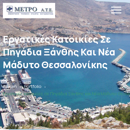
Εργατικές Κατοικίες Σε
Πηγάδια Ξάνθης Και Νέα
Μάδυτο Θεσσαλονίκης
.
.
Αρχική
Portfolio
Εργατικές κατοικίες σε Πηγάδια Ξάνθης και Νέα Μάδυτο Θεσ