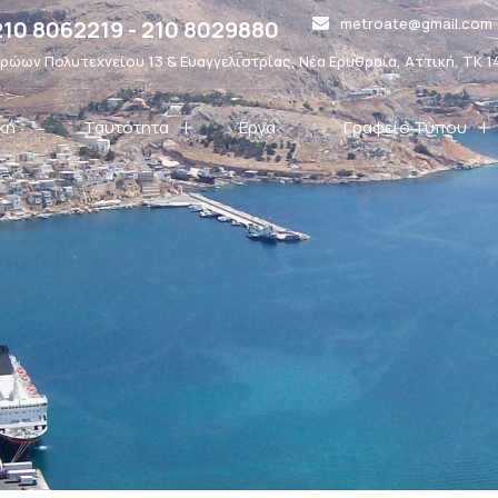
metroate@gmail.com
210 8062219 - 210 8029880
ρώων Πολυτεχνείου 13 & Ευαγγελιστρίας, Νέα Ερυθραία, Αττική, ΤΚ 1
κή
Ταυτότητα
Έργα
Γραφείο Τύπου