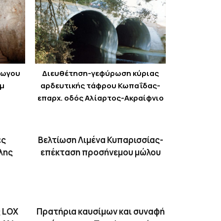
γωγου
Διευθέτηση-γεφύρωση κύριας
λμ
αρδευτικής τάφρου Κωπαΐδας-
επαρχ. οδός Αλίαρτος-Ακραίφνιο
ές
Βελτίωση Λιμένα Κυπαρισσίας-
λης
επέκταση προσήνεμου μώλου
ς LOX
Πρατήρια καυσίμων και συναφή