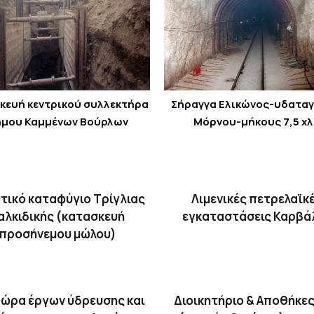
κευή κεντρικού συλλεκτήρα
Σήραγγα Ελικώνος-υδατα
μου Καμμένων Βούρλων
Μόρνου-μήκους 7,5 χ
υτικό καταφύγιο Τρίγλιας
Λιμενικές πετρελαϊκ
αλκιδικής (κατασκευή
εγκαταστάσεις Καρβά
προσήνεμου μώλου)
ώρα έργων ύδρευσης και
Διοικητήριο & Αποθήκε