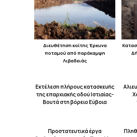
Διευθέτηση κοίτης Έρκυνα
Κατασ
ποταμού από παράκαμψη
Δή
Λιβαδειάς
Εκτέλεση πλήρους κατασκευής
Αλιε
της επαρχιακής οδού Ιστιαίας-
Χ
Βουτά στη βόρειο Εύβοια
Προστατευτικά έργα
Πληθ