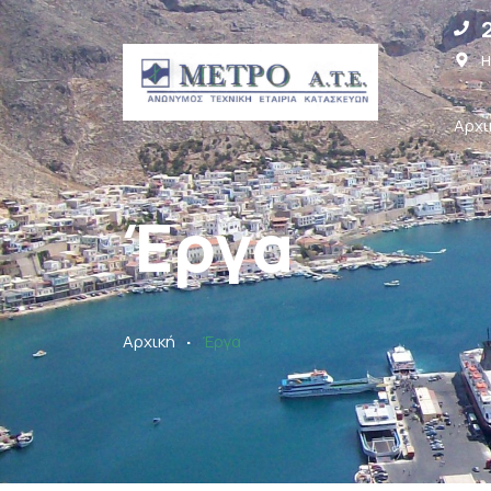
Η
Αρχι
Έργα
.
Αρχική
Έργα