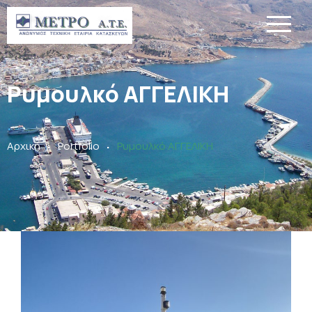
Ρυμουλκό ΑΓΓΕΛΙΚΗ
.
.
Αρχική
Portfolio
Ρυμουλκό ΑΓΓΕΛΙΚΗ