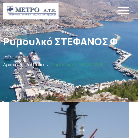
Ρυμουλκό ΣΤΕΦΑΝΟΣ Φ
.
.
Αρχική
Portfolio
Ρυμουλκό ΣΤΕΦΑΝΟΣ Φ