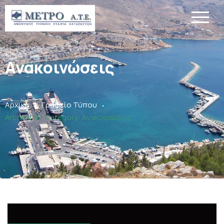
Ανακοινώσεις
.
.
Αρχική
Γραφείο Τύπου
Archive for
Category:
Ανακοινώσεις